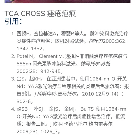
TCA CROSS 痤疮疤痕
引用：
西顿E，查拉基达A，穆瑟P.等人。 脉冲染料激光治疗
炎症性痤疮粗俗：随机对照试验。
柳叶刀
2003;362：
1347-1352。
Patel N， Clement M. 选择性非消融治疗痤疮疤痕与
585nm闪光泵脉冲染料激光。
德马托尔·苏格
2002;28：942-945。
金S，赵KH。 在亚洲患者中，使用1064-nm Q-开关
Nd：YAG激光治疗与程序相关的炎症后色素沉着：报
告5例。
J 科斯梅特·德马托尔。
2010 12月9（4）：
302-6。
赵SB， 朴SJ， 金JS， 金MJ， Bu TS. 使用1064-nm
Q-开关Nd：YAG激光治疗后炎症性增色治疗，低流
质：报告三例。J 欧·阿卡德马托尔·维内雷奥尔
2009;23：1026_7。