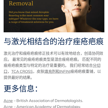
与激光相结合的治疗痤疮疤痕
激光治疗和痤疮疤痕修正技术可以有效地结合，创造协同效
应。 最常见的痤疮疤痕类型是混合痤疮疤痕。 匹配不同的
痤疮疤痕类型与特定的治疗是重要的。 我们经常结合
分切
口
，
TCA CROSS
，皮肤
填充剂
和INFINI
痤疮疤痕重铺，以
提供最好的结果。
更多信息：
Acne
– British Association of Dermatologists.
Acne
– American Academy of Dermatology.