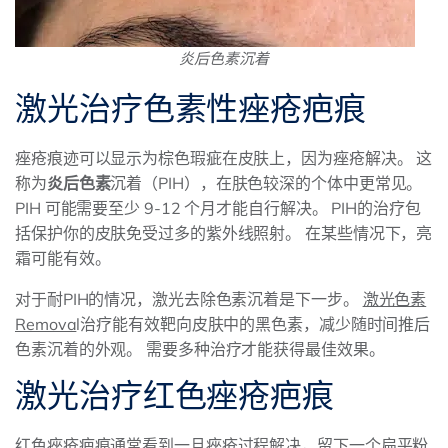
炎后色素沉着
激光治疗色素性痤疮疤痕
痤疮痕迹可以显示为棕色瑕疵在皮肤上，因为痤疮解决。 这
称为
炎后色素
沉着（PIH），在肤色较深的个体中更常见。
PIH 可能需要至少 9-12 个月才能自行解决。 PIH的治疗包
括保护你的皮肤免受过多的紫外线照射。 在某些情况下，亮
霜可能有效。
对于耐PIH的情况，激光去除色素沉着是下一步。
激光色素
Remova
l治疗能有效靶向皮肤中的黑色素，减少随时间推后
色素沉着的外观。 需要多种治疗才能获得最佳效果。
激光治疗红色痤疮疤痕
红色痤疮疤痕通常看到一旦痤疮过程解决，留下一个扁平粉