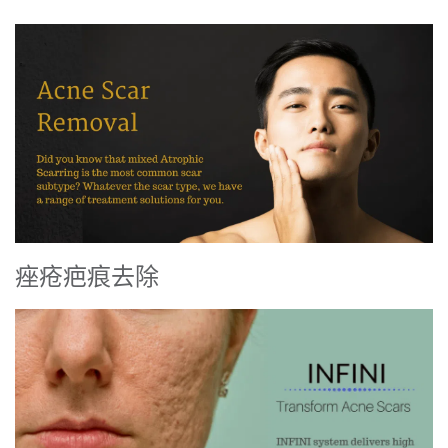
痤疮疤痕去除