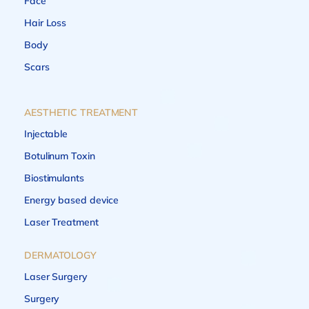
Face
Hair Loss
Body
Scars
AESTHETIC TREATMENT
Injectable
Botulinum Toxin
Biostimulants
Energy based device
Laser Treatment
DERMATOLOGY
Laser Surgery
Surgery