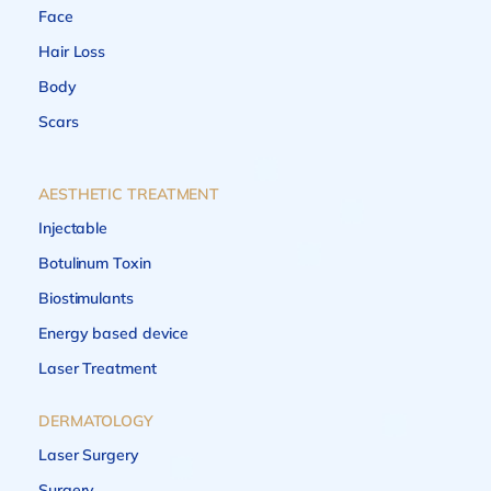
Face
Hair Loss
Body
Scars
AESTHETIC TREATMENT
Injectable
Botulinum Toxin
Biostimulants
Energy based device
Laser Treatment
DERMATOLOGY
Laser Surgery
Surgery