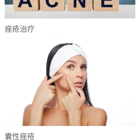
痤疮治疗
囊性痤疮