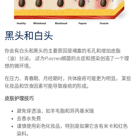
黑头和白头
你会有白头和黑头的主要原因是堵塞的毛孔和增加皮脂
（油）分泌。
这为P.acnes
细菌的炎症和感染创造了一个理
想的微环境。
在压力、青春期、月经期时，共体痤疮可能更为明显。 某些
化妆品和饮食因素可能导致痤疮的形成。
皮肤护理技巧
避免穿透油，如羊毛脂和异丙基米瑞
去香水免费
谨慎使用彩色化妆品，特别是如果它含有米卡和红色
染料。