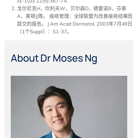
月-10月 22(5):367-74.
戈尔尼克H，坎利夫W，贝尔森D，德雷诺B，芬莱
A，莱顿JJ等。 痤疮管理：全球联盟为改善痤疮结果而
提交的报告。 J Am Acad Dermatol. 2003年7月49日
（1个Suppl）：S1-37。
About Dr Moses Ng