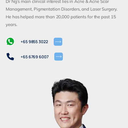
Dr Ng’s main clinical interest lies in Acne & Acne Scar
Management, Pigmentation Disorders, and Laser Surgery.
He has helped more than 20,000 patients for the past 15
years.
+65 9855 3022
+65 6769 6007