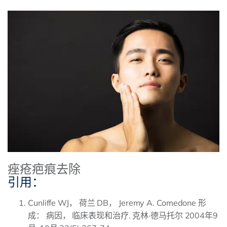
痤疮疤痕去除
引用：
Cunliffe WJ， 荷兰 DB， Jeremy A. Comedone 形
成： 病因， 临床表现和治疗. 克林·德马托尔 2004年9